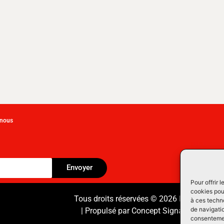
-nous
Envoyer
Pour offrir 
cookies pour
Tous droits réservées © 2026 Équipement
à ces techn
de navigatio
| Propulsé par
Concept Signature
Les Pr
consentement