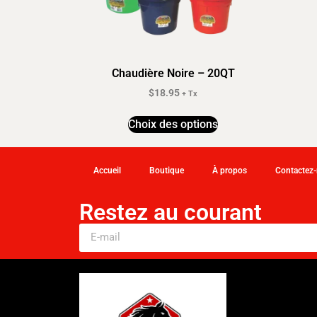
Chaudière Noire – 20QT
$
18.95
+ Tx
Choix des options
Accueil
Boutique
À propos
Contactez
Restez au courant