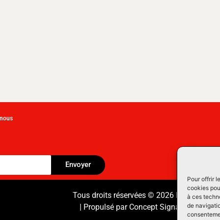
-nous
Envoyer
Pour offrir 
cookies pour
Tous droits réservées © 2026 Équipement
à ces techn
de navigatio
| Propulsé par
Concept Signature
Les Pr
consentement