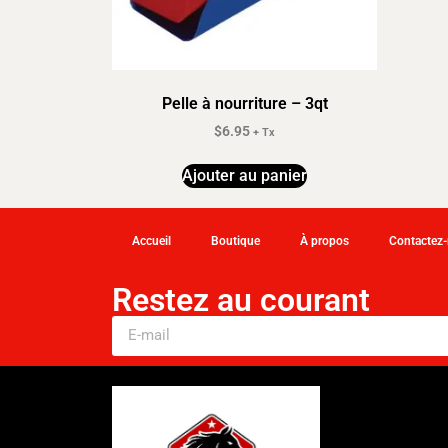
Pelle à nourriture – 3qt
$
6.95
+ Tx
Ajouter au panier
Accueil
Boutique
À propos
Contactez
Restez au courant