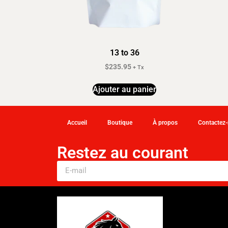
13 to 36
$
235.95
+ Tx
Ajouter au panier
Accueil
Boutique
À propos
Contactez
Restez au courant