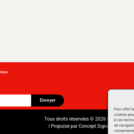
-nous
Envoyer
Pour offrir 
cookies pour
Tous droits réservées © 2026 Équipement
à ces techn
de navigatio
| Propulsé par
Concept Signature
Les Pr
consentement