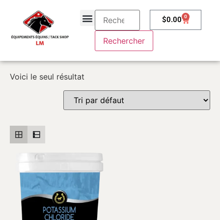
0
$
0.00
À propos
Contactez-nous
Voici le seul résultat