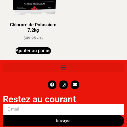
Chlorure de Potassium
7.2kg
$
49.95
+ Tx
Ajouter au panier
Restez au courant
Envoyer