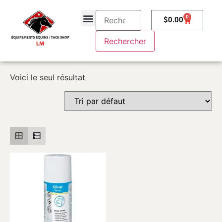
0
$
0.00
À propos
Contactez-nous
Voici le seul résultat