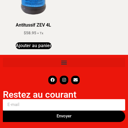
Antitussif ZEV 4L
$
58.95
+ Tx
Ajouter au panier
Restez au courant
Envoyer