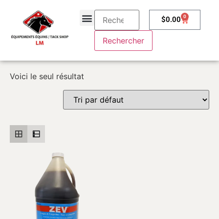
0
$
0.00
À propos
Contactez-nous
Voici le seul résultat