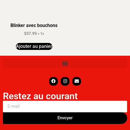
Blinker avec bouchons
$
37.95
+ Tx
Ajouter au panier
Restez au courant
Envoyer