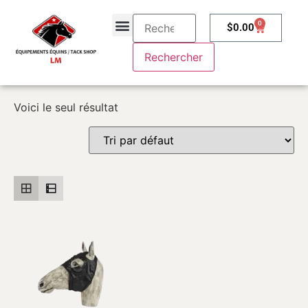
0
$
0.00
À propos
Contactez-nous
Voici le seul résultat