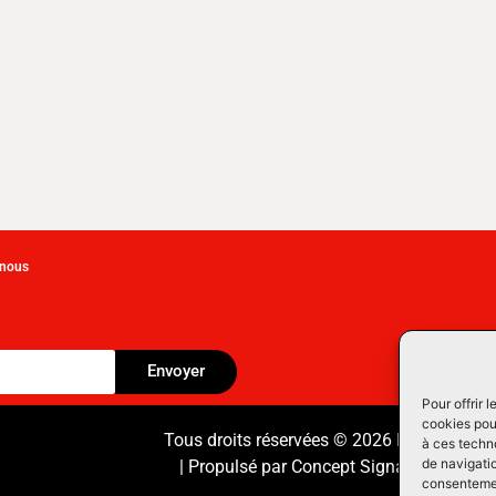
-nous
Envoyer
Pour offrir 
cookies pour
Tous droits réservées © 2026 Équipement
à ces techn
de navigatio
| Propulsé par
Concept Signature
Les Pr
consentement