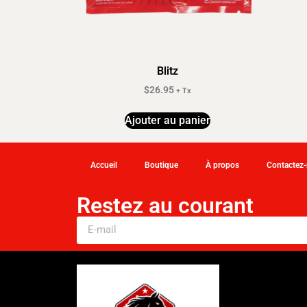
Blitz
$
26.95
+ Tx
Ajouter au panier
Accueil
Boutique
À propos
Contactez
Restez au courant