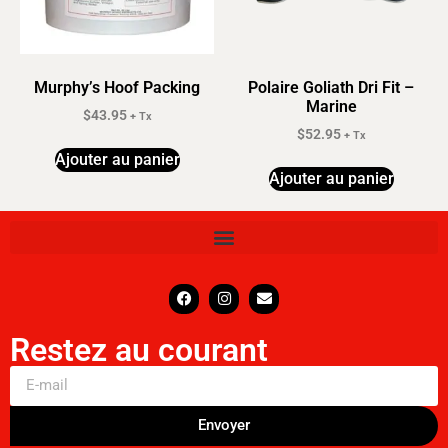
Murphy’s Hoof Packing
Polaire Goliath Dri Fit –
Marine
$
43.95
+ Tx
$
52.95
+ Tx
Ajouter au panier
Ajouter au panier
Restez au courant
Envoyer