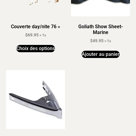
Couverte day/nite 76 »
Goliath Show Sheet-
Marine
$
69.95
+ Tx
$
49.95
+ Tx
Choix des options
Ajouter au panier