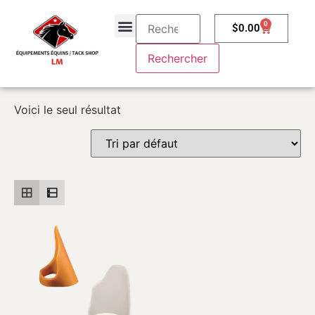
0
$
0.00
À propos
Contactez-nous
Voici le seul résultat