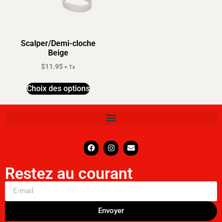
Scalper/Demi-cloche
Beige
$
11.95
+ Tx
Choix des options
Restez au courant
Envoyer