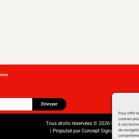
-nous
Envoyer
Pour offrir 
cookies pour
Tous droits réservées © 2026 Équipement
à ces techn
de navigatio
| Propulsé par
Concept Signature
Les Pr
consentement