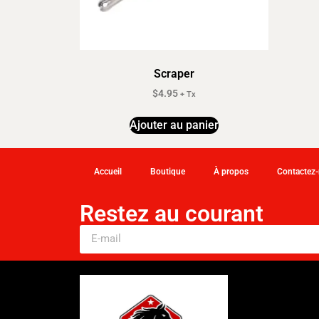
Scraper
$
4.95
+ Tx
Ajouter au panier
Accueil
Boutique
À propos
Contactez
Restez au courant