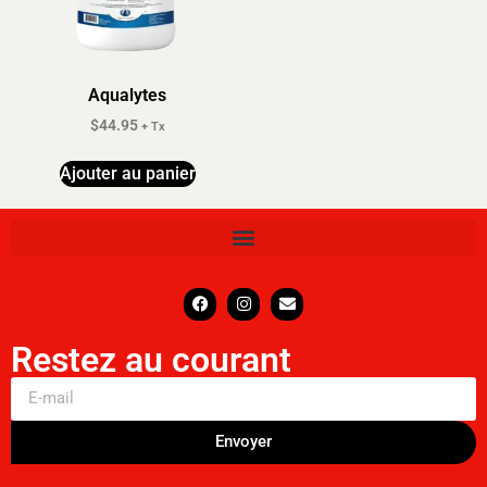
Aqualytes
$
44.95
+ Tx
Ajouter au panier
Restez au courant
Envoyer