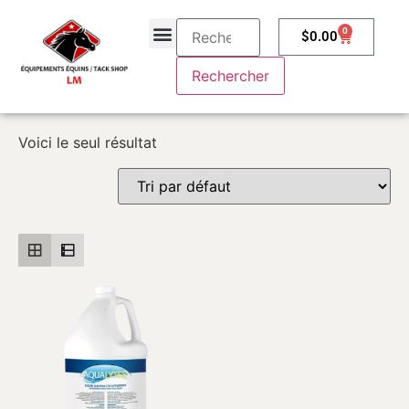
0
$
0.00
À propos
Contactez-nous
Voici le seul résultat