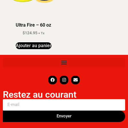
Ultra Fire – 60 oz
$
124.95
+ Tx
Ajouter au panier
Restez au courant
Envoyer