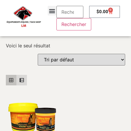
0
$
0.00
À propos
Contactez-nous
Voici le seul résultat