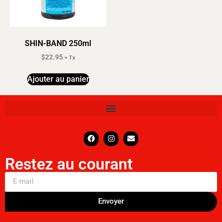
SHIN-BAND 250ml
$
22.95
+ Tx
Ajouter au panier
Restez au courant
Envoyer