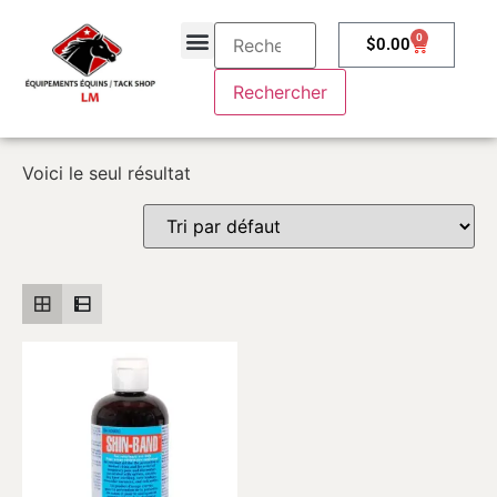
0
$
0.00
À propos
Contactez-nous
Voici le seul résultat