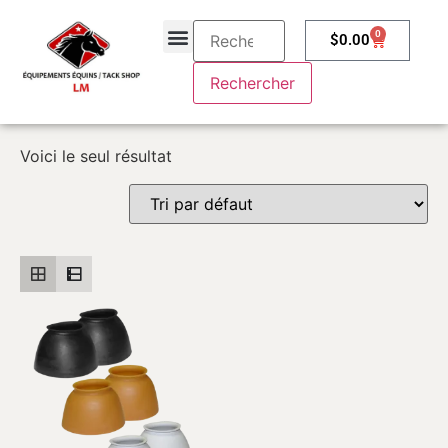
0
$
0.00
À propos
Contactez-nous
Voici le seul résultat