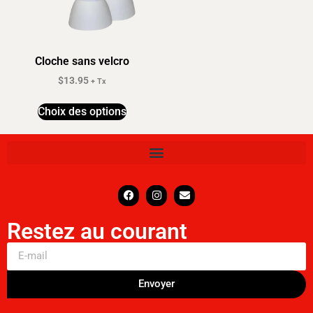
Cloche sans velcro
$
13.95
+ Tx
Choix des options
Restez au courant
Envoyer