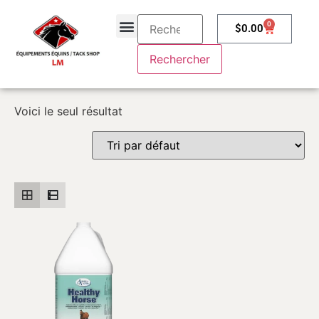
0
$
0.00
À propos
Contactez-nous
Voici le seul résultat