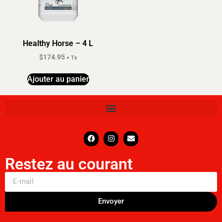
Healthy Horse – 4 L
$
174.95
+ Tx
Ajouter au panier
Restez au courant
Envoyer