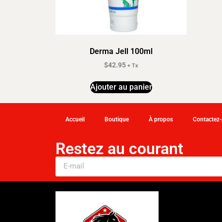
Derma Jell 100ml
$
42.95
+ Tx
Ajouter au panier
Accueil
Boutique
À propos
Contactez
Restez au courant