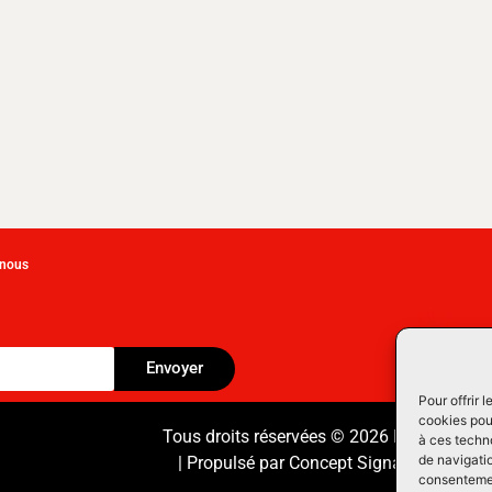
-nous
Envoyer
Pour offrir 
cookies pour
Tous droits réservées © 2026 Équipement
à ces techn
de navigatio
| Propulsé par
Concept Signature
Les Pr
consentement