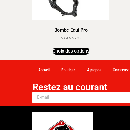
Bombe Equi Pro
$
79.95
+ Tx
Choix des options
Accueil
Boutique
À propos
Contactez
Restez au courant