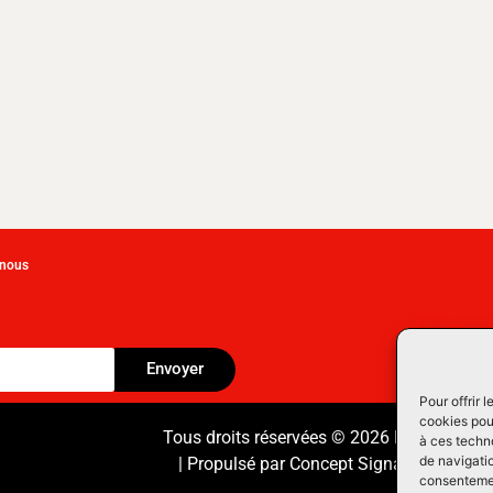
-nous
Envoyer
Pour offrir 
cookies pour
Tous droits réservées © 2026 Équipement
à ces techn
de navigatio
| Propulsé par
Concept Signature
Les Pr
consentement