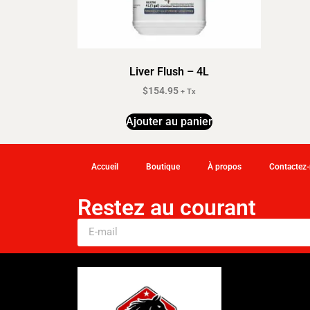
Liver Flush – 4L
$
154.95
+ Tx
Ajouter au panier
Accueil
Boutique
À propos
Contactez
Restez au courant