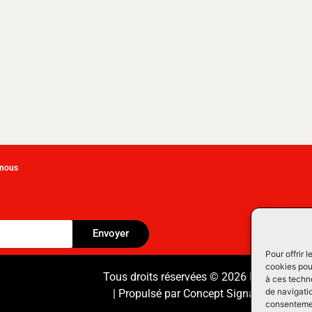
-nous
Envoyer
Pour offrir 
cookies pour
Tous droits réservées © 2026 Équipement
à ces techn
de navigatio
| Propulsé par
Concept Signature
Les Pr
consentement