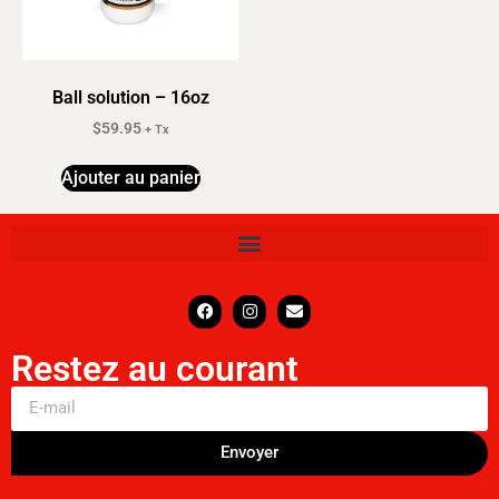
Ball solution – 16oz
$
59.95
+ Tx
Ajouter au panier
Restez au courant
Envoyer