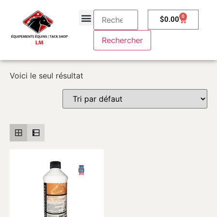
0
$
0.00
À propos
Contactez-nous
Voici le seul résultat