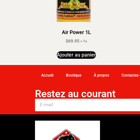
Air Power 1L
$
69.95
+ Tx
Ajouter au panier
Accueil
Boutique
À propos
Contactez
Restez au courant