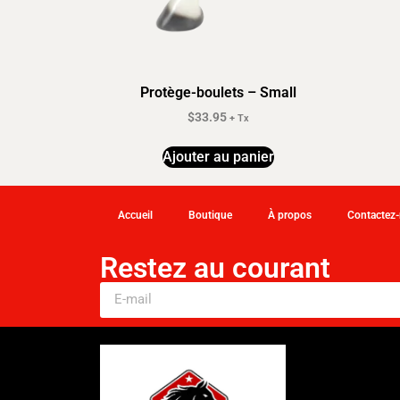
Protège-boulets – Small
$
33.95
+ Tx
Ajouter au panier
Accueil
Boutique
À propos
Contactez
Restez au courant