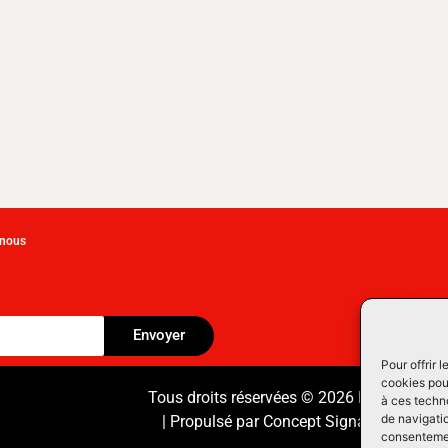
-nous
Envoyer
Pour offrir 
cookies pour
Tous droits réservées © 2026 Équipement
à ces techn
de navigatio
| Propulsé par
Concept Signature
Les Pr
consentement