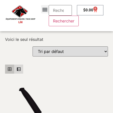
0
$
0.00
À propos
Contactez-nous
Voici le seul résultat