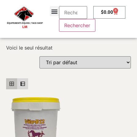
0
$
0.00
À propos
Contactez-nous
Voici le seul résultat