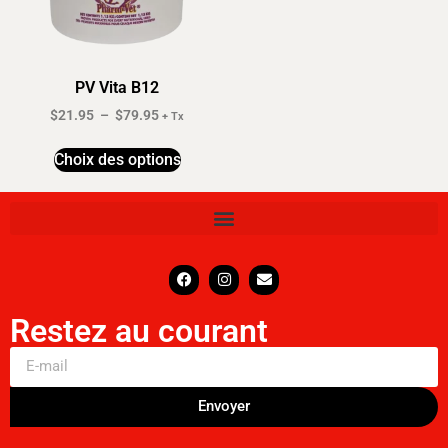
PV Vita B12
$
21.95
–
$
79.95
+ Tx
Choix des options
Restez au courant
Envoyer