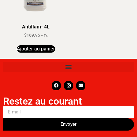
Antiflam- 4L
$
169.95
+ Tx
Ajouter au panier
Restez au courant
Envoyer