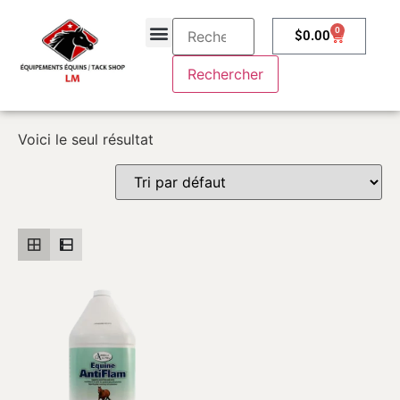
0
$
0.00
À propos
Contactez-nous
Voici le seul résultat