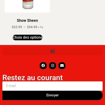
Show Sheen
$
22.95
–
$
54.95
+ Tx
Choix des options
Restez au courant
Envoyer