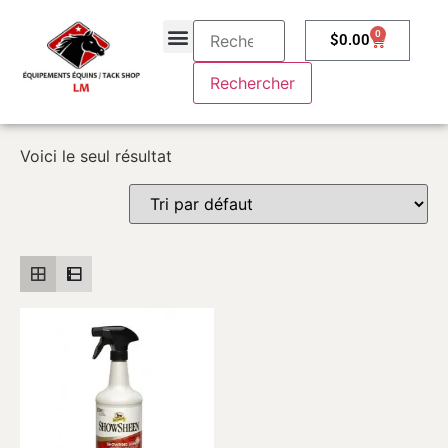
0
$
0.00
À propos
Contactez-nous
Voici le seul résultat