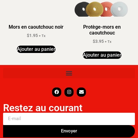
Mors en caoutchouc noir
Protège-mors en
caoutchouc
$
1.95
+ Tx
$
3.95
+ Tx
Ajouter au panier
Ajouter au panier
Restez au courant
Envoyer