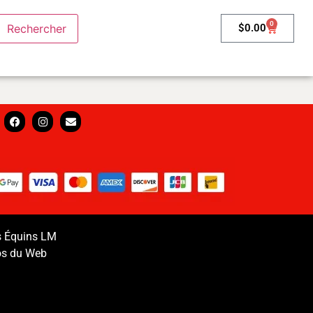
0
$
0.00
s Équins LM
os du Web