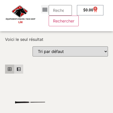
0
$
0.00
À propos
Contactez-nous
Voici le seul résultat