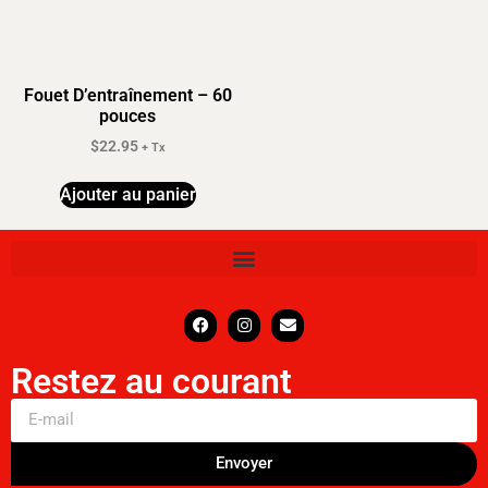
Fouet D’entraînement – 60
pouces
$
22.95
+ Tx
Ajouter au panier
Restez au courant
Envoyer