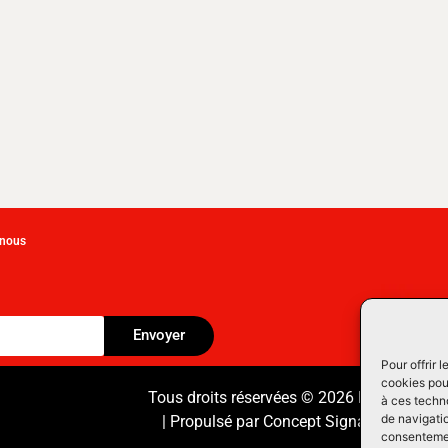
-nous
Envoyer
Pour offrir 
cookies pour
Tous droits réservées © 2026 Équipement
à ces techn
de navigatio
| Propulsé par
Concept Signature
Les Pr
consentement