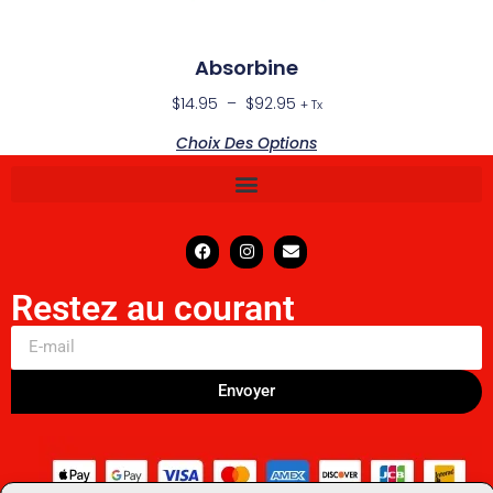
Absorbine
$
14.95
–
$
92.95
+ Tx
Choix Des Options
Restez au courant
Envoyer