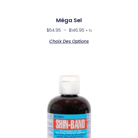
Méga Sel
$
64.95
–
$
146.95
+ Tx
Choix Des Options