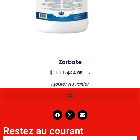
Zorbate
$
29.95
$
24.95
+ Tx
Ajouter Au Panier
Restez au courant