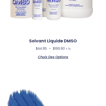
Solvant Liquide DMSO
$
44.95
–
$
199.90
+ Tx
Choix Des Options