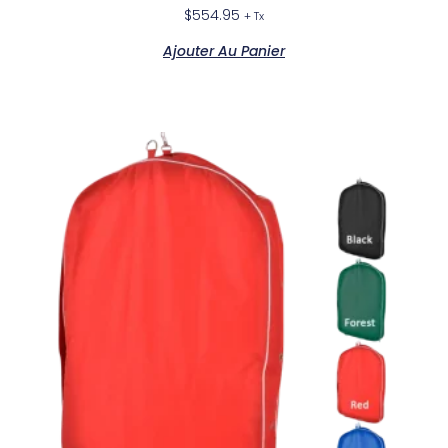
$
554.95
+ Tx
Ajouter Au Panier