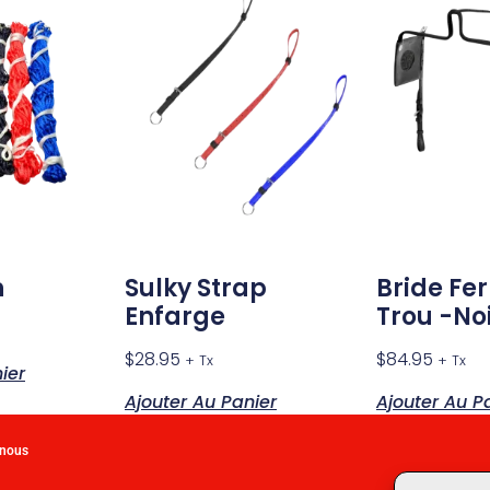
n
Sulky Strap
Bride Fe
Enfarge
Trou -No
$
28.95
$
84.95
+ Tx
+ Tx
ier
Ajouter Au Panier
Ajouter Au P
-nous