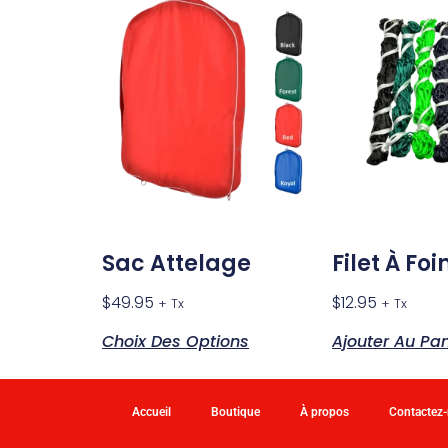
Sac Attelage
Filet À Foi
$
49.95
$
12.95
+ Tx
+ Tx
Choix Des Options
Ajouter Au Pan
Accueil
Boutique
À propos
Contactez