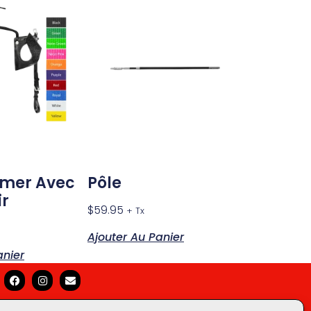
rmer Avec
Pôle
ir
$
59.95
+ Tx
Ajouter Au Panier
anier