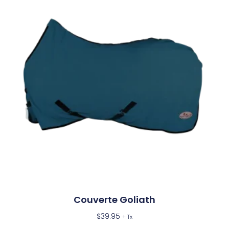
Couverte Goliath
$
39.95
+ Tx