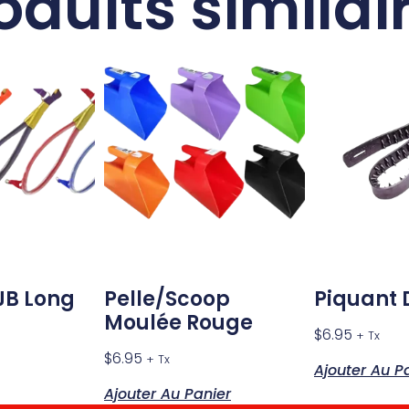
oduits similai
JB Long
Pelle/Scoop
Piquant 
Moulée Rouge
$
6.95
+ Tx
$
6.95
+ Tx
Ajouter Au P
Ajouter Au Panier