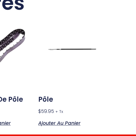
res
De Pôle
Pôle
$
59.95
+ Tx
anier
Ajouter Au Panier