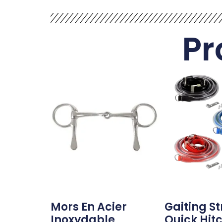
Pr
Mors En Acier
Gaiting St
Inoxydable
Quick Hitc