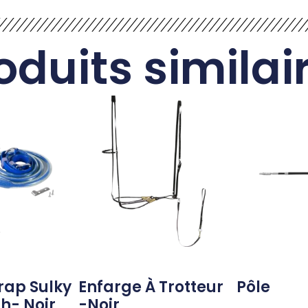
oduits similai
rap Sulky
Enfarge À Trotteur
Pôle
h- Noir
-noir