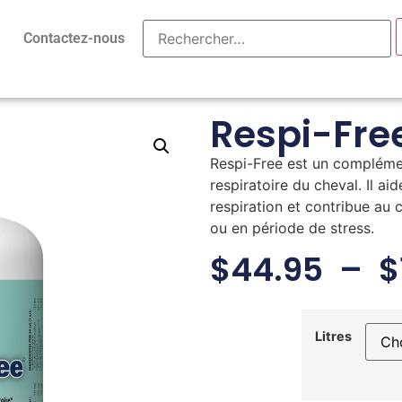
Contactez-nous
Respi-Fre
Respi-Free est un complémen
respiratoire du cheval. Il aid
respiration et contribue au 
ou en période de stress.
$
44.95
–
$
Litres