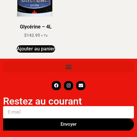
Glycérine – 4L
$
142.95
+ Tx
Ajouter au panier
Restez au courant
Envoyer