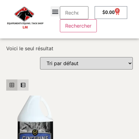
0
$
0.00
À propos
Contactez-nous
Voici le seul résultat