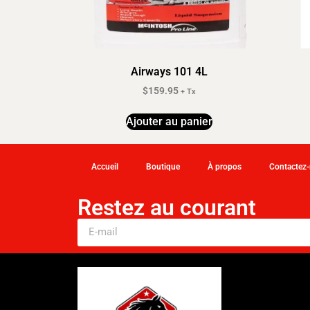
Airways 101 4L
$
159.95
+ Tx
Ajouter au panier
Accueil
Boutique
À propos
Contactez
Restez au courant