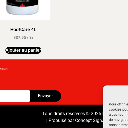
HoofCare 4L
$
37.95
+ Tx
Ajouter au panier
-nous
Envoyer
Pour offrir 
cookies pour
Tous droits réservées © 2026 Équipement
à ces techn
de navigatio
| Propulsé par
Concept Signature
Les Pr
consentement