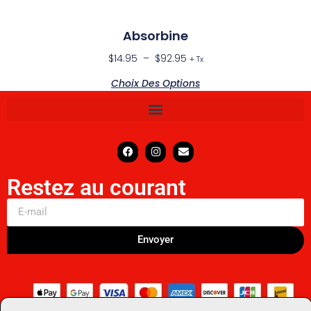
Absorbine
$
14.95
–
$
92.95
+ Tx
Choix Des Options
Restez au courant
Envoyer