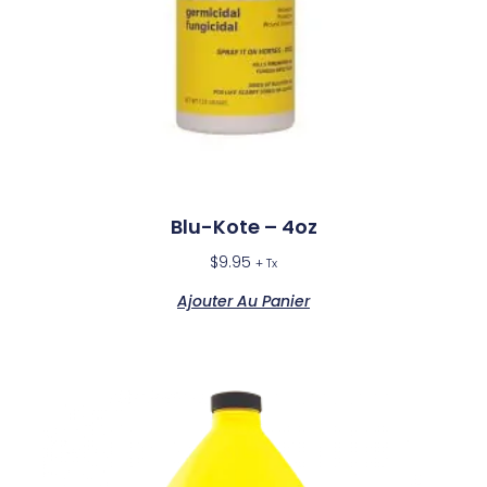
Blu-Kote – 4oz
$
9.95
+ Tx
Ajouter Au Panier